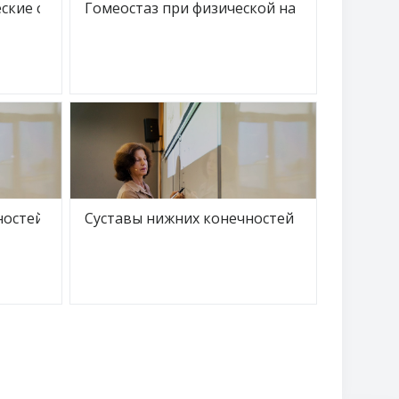
Краткое название курса
ские состояния
Гомеостаз при физической нагрузке
Название курса
Краткое название курса
ностей
Суставы нижних конечностей
Название курса