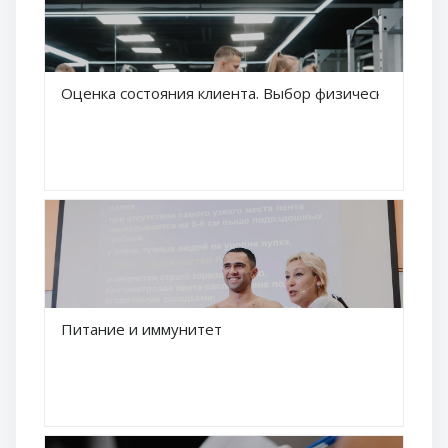
Краткое название курса
Оценка состояния клиента. Выбор физических нагру
Название курса
Краткое название курса
Питание и иммунитет
Название курса