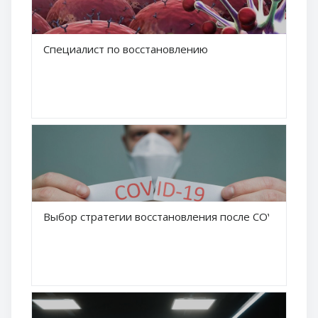
Краткое название курса
Специалист по восстановлению
Название курса
Краткое название курса
Выбор стратегии восстановления после COVID-19
Название курса