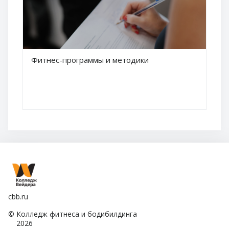
Краткое название курса
Фитнес-программы и методики
Название курса
cbb.ru
© Колледж фитнеса и бодибилдинга
2026