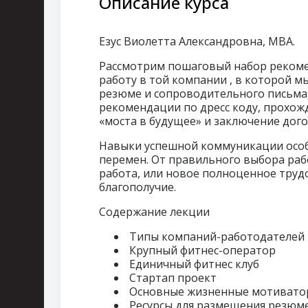
Описание курса
Езус Виолетта Александровна
, MBA.
Рассмотрим пошаговый набор рекоме
работу в той компании , в которой м
резюме и сопроводительного письма,
рекомендации по дресс коду, прохож
«моста в будущее» и заключение дог
Навыки успешной коммуникации особ
перемен. От правильного выбора рабо
работа, или новое полноценное трудо
благополучие.
Содержание лекции
Типы компаний-работодателей
Крупный фитнес-оператор
Единичный фитнес клуб
Стартап проект
Основные жизненные мотивато
Ресурсы для размещения резюм