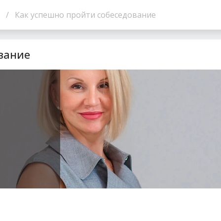
Как успешно пройти собеседование
вание