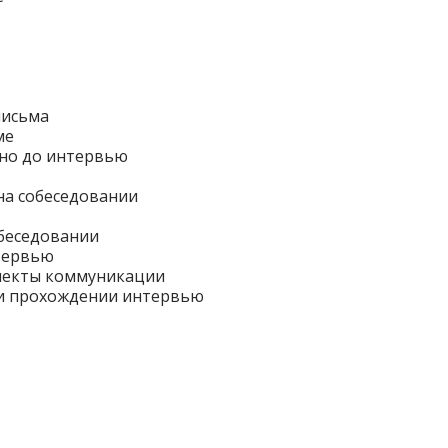
письма
ме
 но до интервью
на собеседовании
обеседовании
нтервью
пекты коммуникации
и прохождении интервью