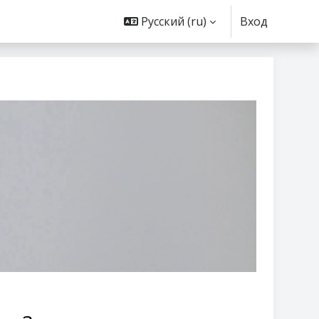
Русский ‎(ru)‎
Вход