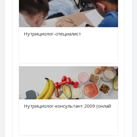
Краткое название курса
Нутрициолог-специалист
Название курса
Краткое название курса
Нутрициолог-консультант 2009 (онлайн)
Название курса