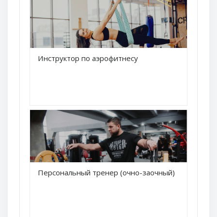
Краткое название курса
Инструктор по аэрофитнесу
Название курса
Краткое название курса
Персональный тренер (очно-заочный)
Название курса