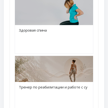
Краткое название курса
Здоровая спина
Название курса
Краткое название курса
Тренер по реабилитации и работе с суставами
Название курса