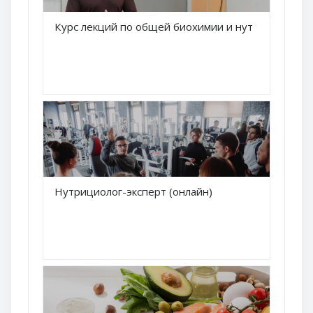
Краткое название курса
Курс лекций по общей биохимии и нутрициологи
Название курса
Краткое название курса
Нутрициолог-эксперт (онлайн)
Название курса