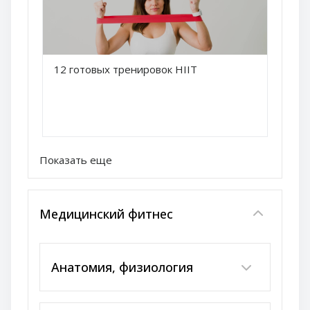
Краткое название курса
12 готовых тренировок HIIT
Название курса
Показать еще
Медицинский фитнес
Анатомия, физиология