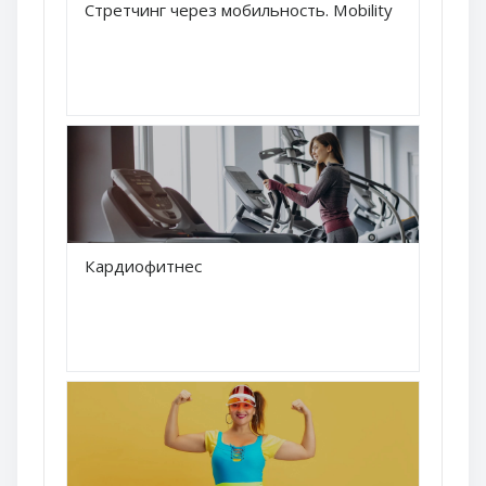
Краткое название курса
Стретчинг через мобильность. Mobility
Название курса
Краткое название курса
Кардиофитнес
Название курса