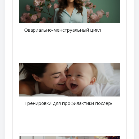
Краткое название курса
Овариально-менструальный цикл
Название курса
Краткое название курса
Тренировки для профилактики послеродовой деп
Название курса