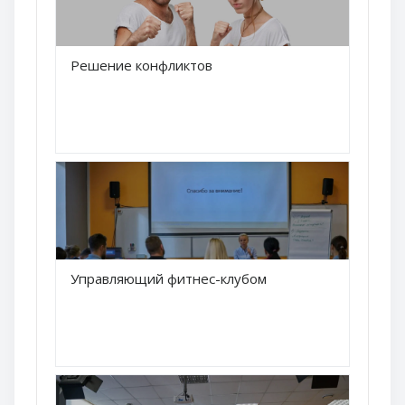
Краткое название курса
Решение конфликтов
Название курса
Краткое название курса
Управляющий фитнес-клубом
Название курса