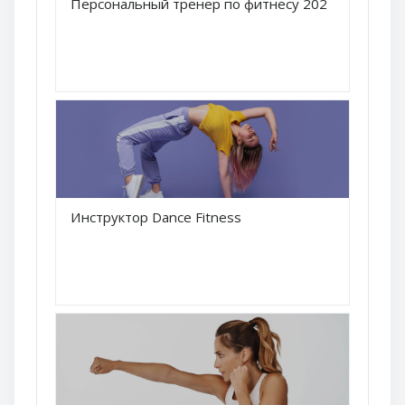
Краткое название курса
Персональный тренер по фитнесу 2022 (онлайн)
Название курса
Краткое название курса
Инструктор Dance Fitness
Название курса