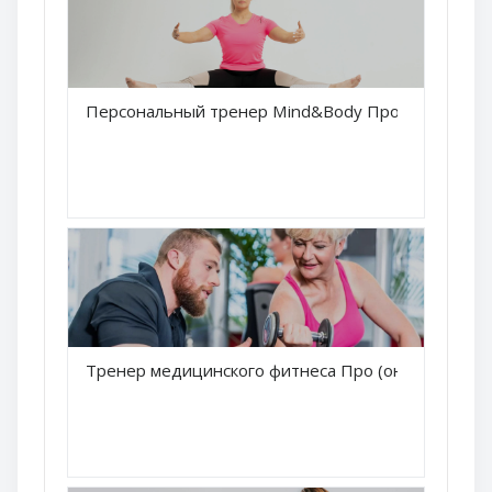
Краткое название курса
Персональный тренер Mind&Body Про
Название курса
Краткое название курса
Тренер медицинского фитнеса Про (онлайн)
Название курса