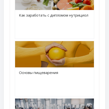
Краткое название курса
Как заработать с дипломом нутрициолога
Название курса
Краткое название курса
Основы пищеварения
Название курса