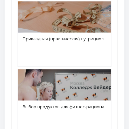
Краткое название курса
Прикладная (практическая) нутрициология
Название курса
Краткое название курса
Выбор продуктов для фитнес-рациона
Название курса