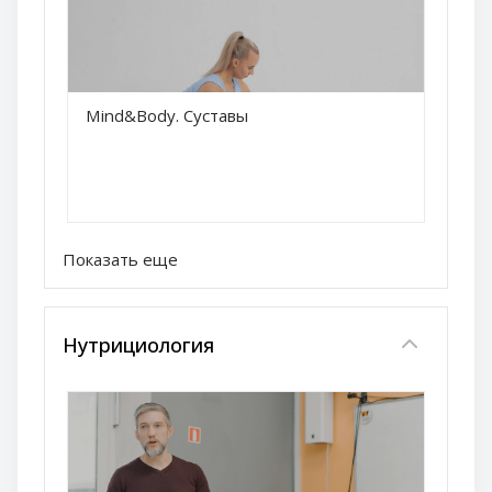
Краткое название курса
Mind&Body. Суставы
Название курса
Показать еще
Нутрициология