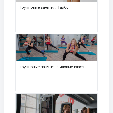
Краткое название курса
Групповые занятия. Тайбо
Название курса
Краткое название курса
Групповые занятия. Силовые классы
Название курса