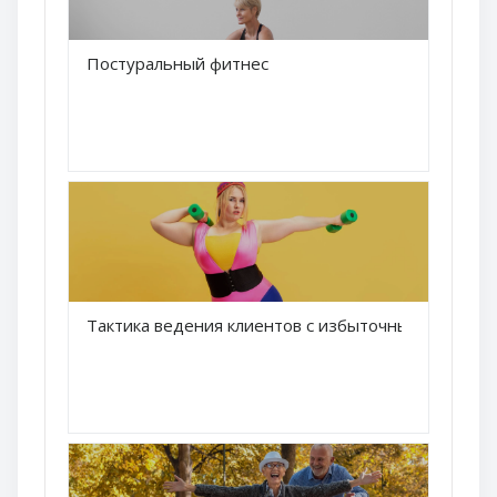
Краткое название курса
Постуральный фитнес
Название курса
Краткое название курса
Тактика ведения клиентов с избыточным весом
Название курса