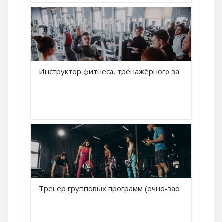
Краткое название курса
Инструктор фитнеса, тренажёрного зала (онлайн)
Название курса
Краткое название курса
Тренер групповых программ (очно-заочный)
Название курса