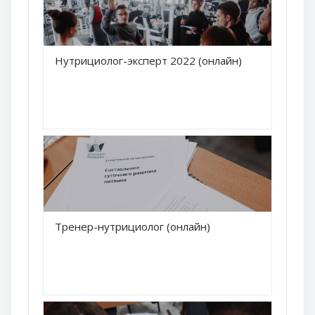
Краткое название курса
Нутрициолог-эксперт 2022 (онлайн)
Название курса
Краткое название курса
Тренер-нутрициолог (онлайн)
Название курса