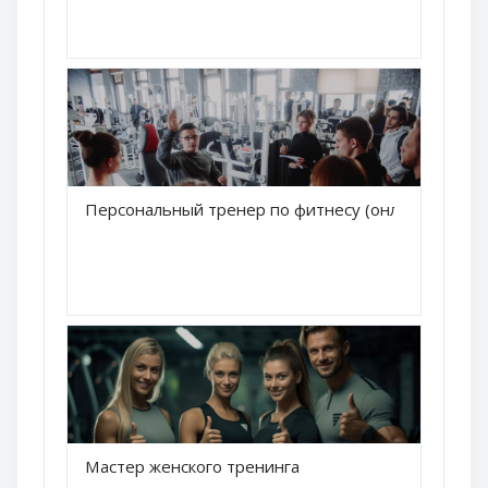
Краткое название курса
Персональный тренер по фитнесу (онлайн)
Название курса
Краткое название курса
Мастер женского тренинга