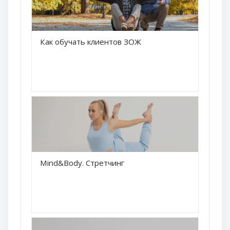
Краткое название курса
Как обучать клиентов ЗОЖ
Название курса
Краткое название курса
Mind&Body. Стретчинг
Название курса